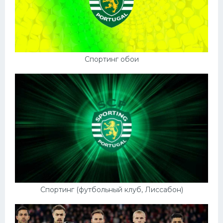
Спортинг обои
Спортинг (футбольный клуб, Лиссабон)