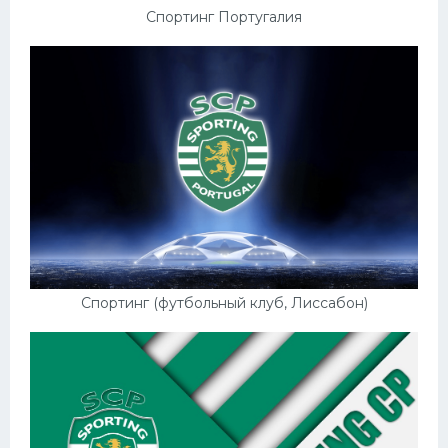
Спортинг Португалия
Спортинг (футбольный клуб, Лиссабон)