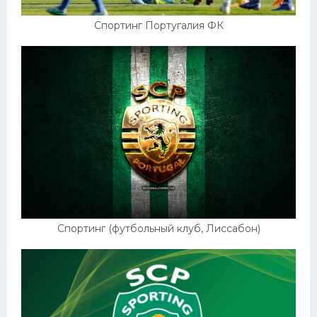
Спортинг Португалия ФК
Спортинг (футбольный клуб, Лиссабон)