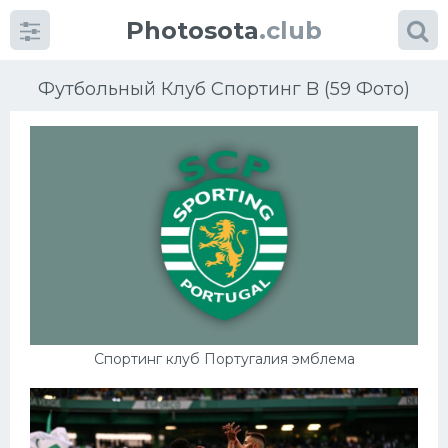
Photosota
.club
Футбольный Клуб Спортинг B (59 Фото)
Категории
Фото
Еще картинки...
Футбол
Спортинг клуб Португалия эмблема
Баскетбол
Хоккей
Велогонки