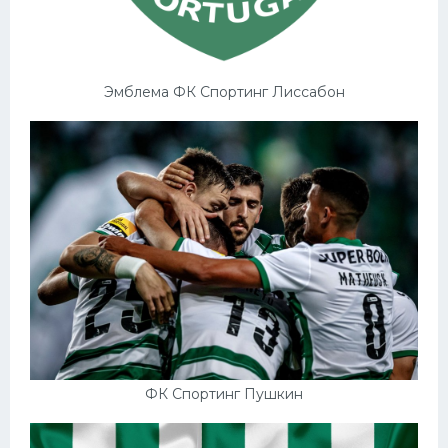
Эмблема ФК Спортинг Лиссабон
ФК Спортинг Пушкин