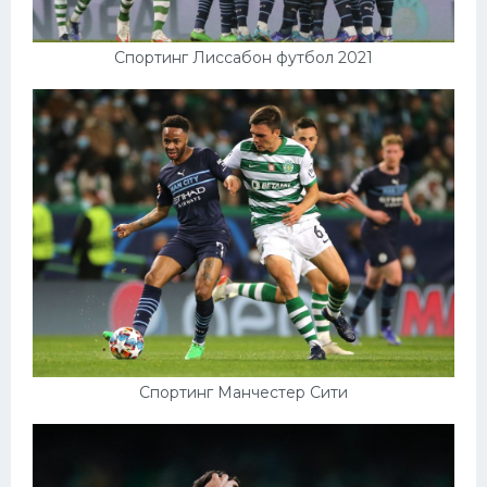
Спортинг Лиссабон футбол 2021
Спортинг Манчестер Сити