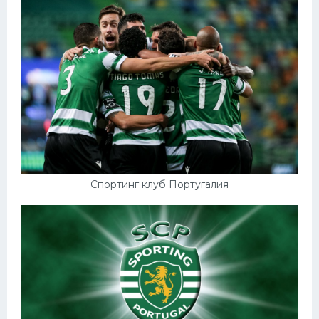
Спортинг клуб Португалия