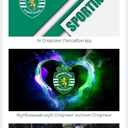
Ar Спортинг Лиссабон kjuj
Футбольный клуб Спортинг логотип Спортинг