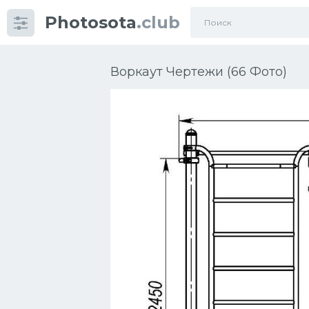
Photosota
.club
Категории
Фото
Воркаут Чертежи (66 Фото)
Еще картинки...
Футбол
Баскетбол
Хоккей
Велогонки
Конькобежный спорт
Тренажеры
Интерьер квартиры