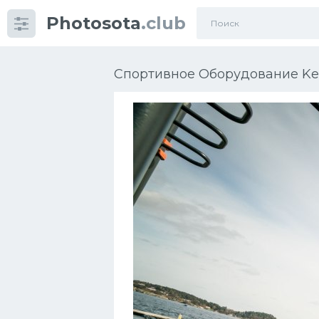
Photosota
.club
Категории
Фото
Спортивное Оборудование Ken
Еще картинки...
Футбол
Баскетбол
Хоккей
Велогонки
Конькобежный спорт
Тренажеры
Интерьер квартиры