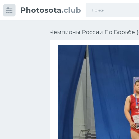
Photosota
.club
Категории
Фото
Чемпионы России По Борьбе (
Еще картинки...
Футбол
Баскетбол
Хоккей
Велогонки
Конькобежный спорт
Тренажеры
Интерьер квартиры