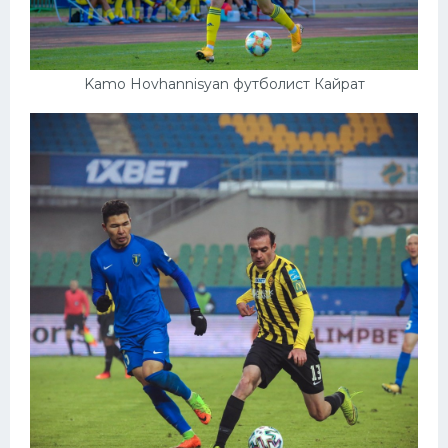
Kamo Hovhannisyan футболист Кайрат