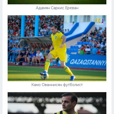
Адамян Саркис Ереван
Камо Ованнисян футболист