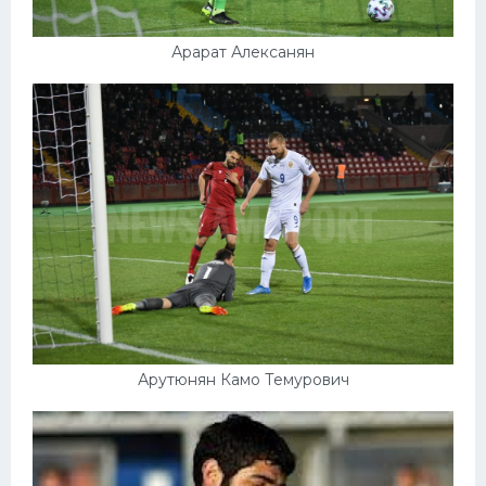
Арарат Алексанян
Арутюнян Камо Темурович