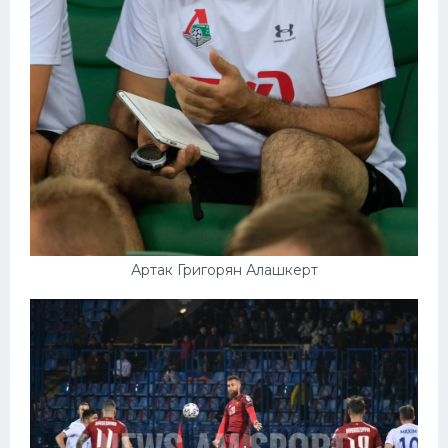
Артак Григорян Алашкерт