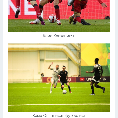
Камо Ховханисян
Камо Ованнисян футболист