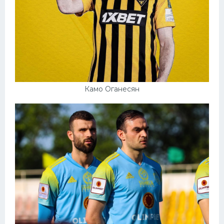
Камо Оганесян