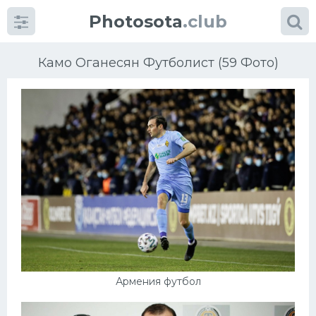
Photosota
.club
Камо Оганесян Футболист (59 Фото)
Категории
Фото
Еще картинки...
Футбол
Баскетбол
Армения футбол
Хоккей
Велогонки