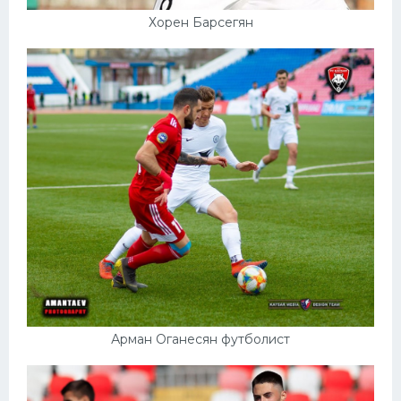
Хорен Барсегян
Арман Оганесян футболист