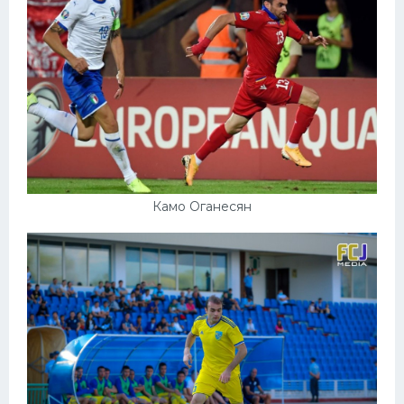
Камо Оганесян