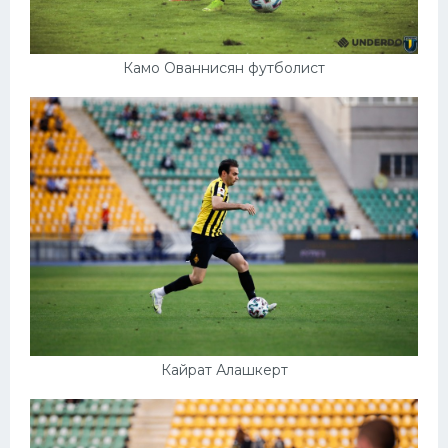
Камо Ованнисян футболист
Кайрат Алашкерт