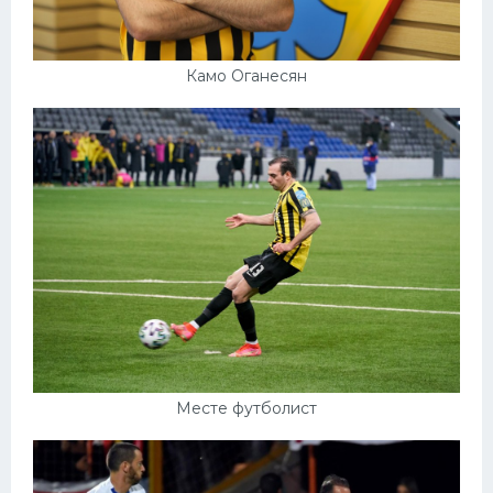
Камо Оганесян
Месте футболист