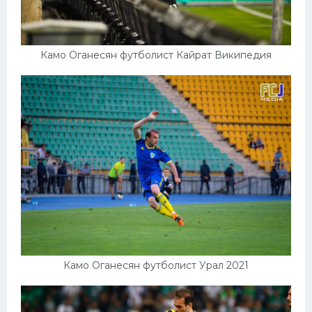
Камо Оганесян футболист Кайрат Википедия
Камо Оганесян футболист Урал 2021