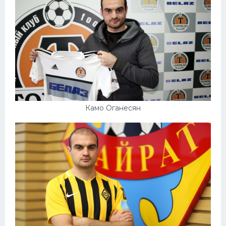
Конькобежный спорт
Тренажеры
Интерьер квартиры
Камо Оганесян