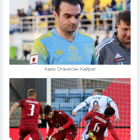
Камо Оганесян Кайрат