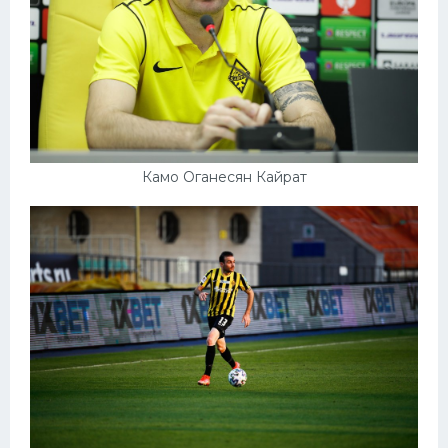
Камо Оганесян Кайрат