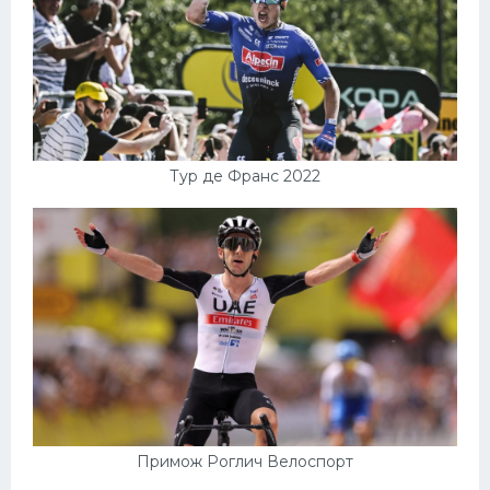
Тур де Франс 2022
Примож Роглич Велоспорт