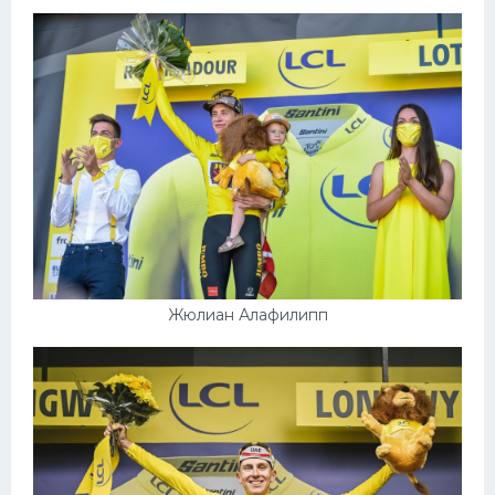
Жюлиан Алафилипп