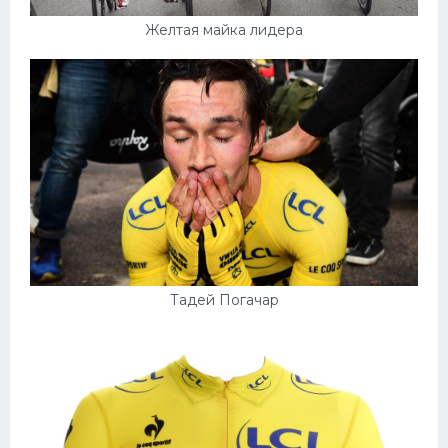
Желтая майка лидера
Тадей Погачар