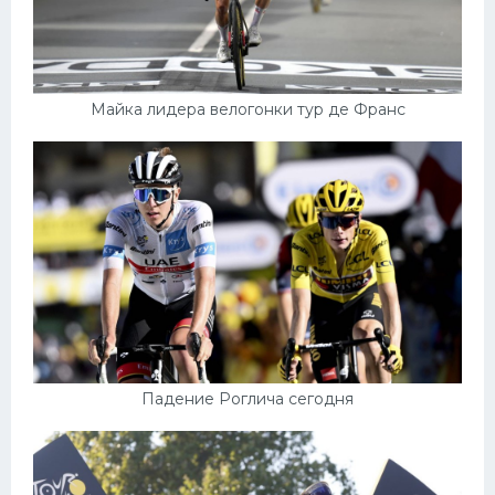
Майка лидера велогонки тур де Франс
Падение Роглича сегодня