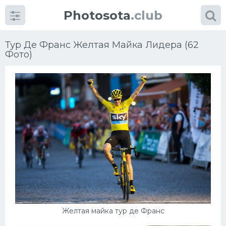
Photosota
.club
Тур Де Франс Желтая Майка Лидера (62
Фото)
Категории
Фото
Еще картинки...
Футбол
Баскетбол
Хоккей
Желтая майка тур де Франс
Велогонки