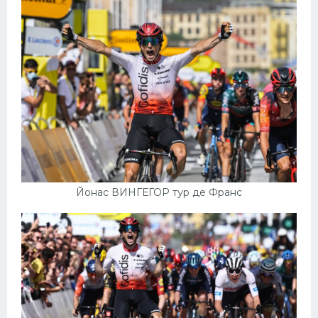
Йонас ВИНГЕГОР тур де Франс