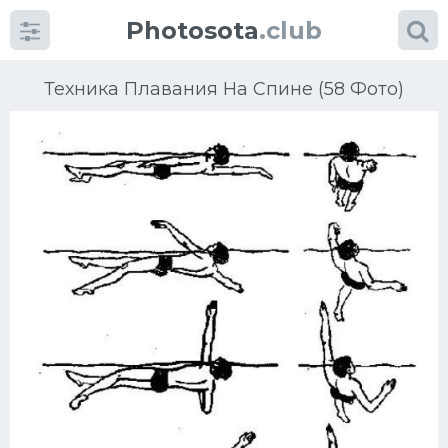
Photosota
.club
Техника Плавания На Спине (58 Фото)
Категории
Фото
Еще картинки...
Футбол
Баскетбол
Хоккей
Велогонки