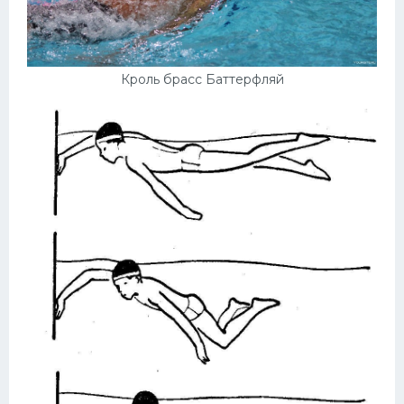
Кроль брасс Баттерфляй