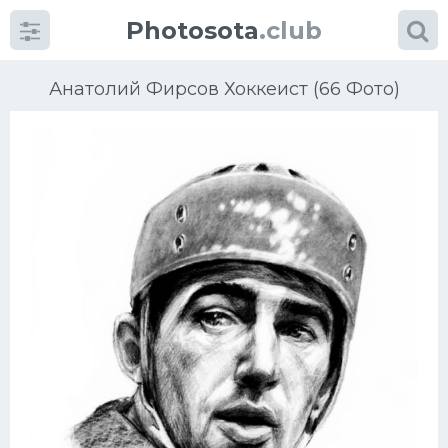
Photosota
.club
Анатолий Фирсов Хоккеист (66 Фото)
Категории
Фото
Еще картинки...
Футбол
Баскетбол
Хоккей
Велогонки