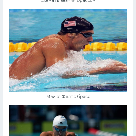
Схема плавания брассом
Конькобежный спорт
Тренажеры
Интерьер квартиры
Майкл Фелпс брасс