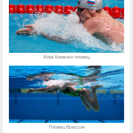
Илья Хоменко пловец
Пловец брассом