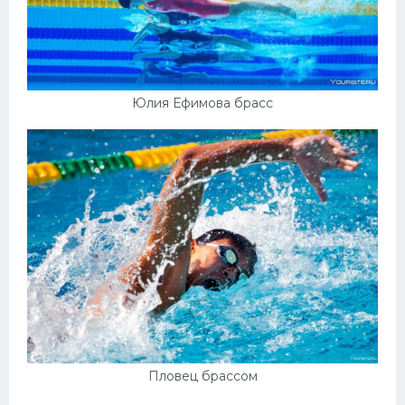
Юлия Ефимова брасс
Пловец брассом