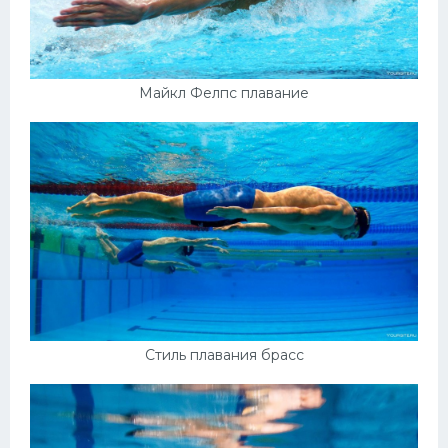
Майкл Фелпс плавание
Стиль плавания брасс