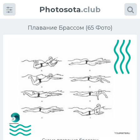
Photosota
.club
Плавание Брассом (65 Фото)
Категории
Фото
Еще картинки...
Футбол
Баскетбол
Хоккей
Велогонки