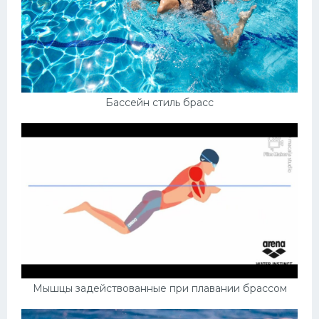
Бассейн стиль брасс
Мышцы задействованные при плавании брассом