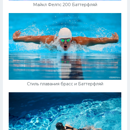
Майкл Фелпс 200 Баттерфляй
Стиль плавания брасс и Баттерфляй