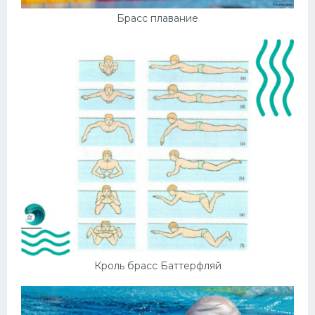
Брасс плавание
Кроль брасс Баттерфляй