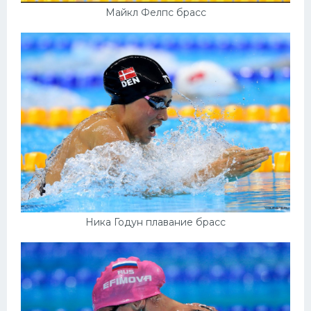
Майкл Фелпс брасс
Ника Годун плавание брасс