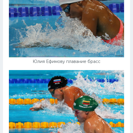
Юлия Ефимову плавание брасс