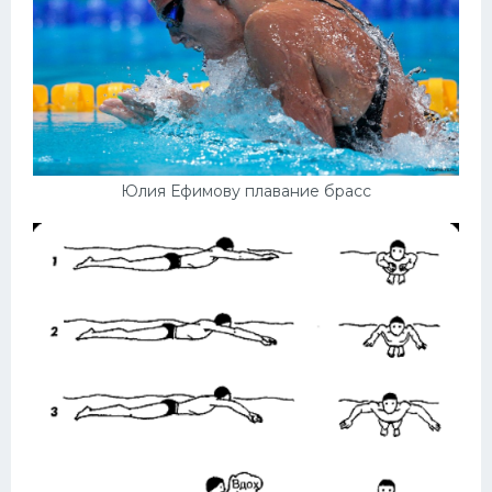
Юлия Ефимову плавание брасс