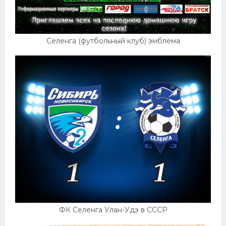
Селенга (футбольный клуб) эмблема
ФК Селенга Улан-Удэ в СССР