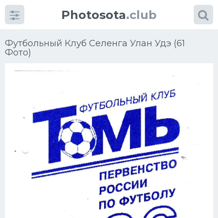
Photosota
.club
Футбольный Клуб Селенга Улан Удэ (61
Фото)
Категории
Фото
Еще картинки...
Футбол
Баскетбол
Хоккей
Велогонки