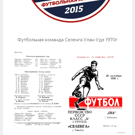
Футбольная команда Селенга Улан-Удэ 1970г