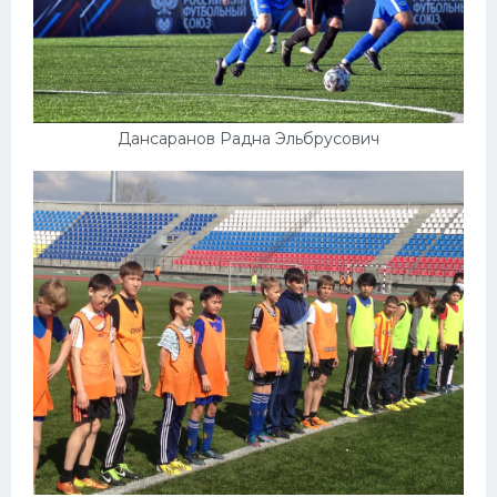
Дансаранов Радна Эльбрусович