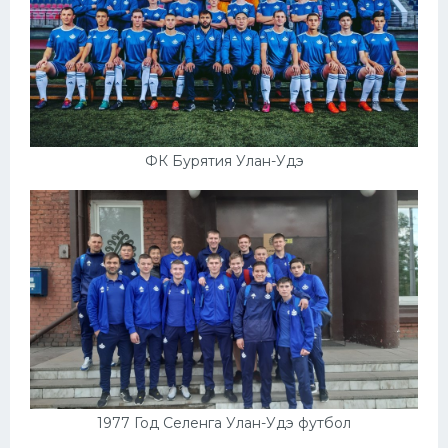
ФК Бурятия Улан-Удэ
1977 Год Селенга Улан-Удэ футбол