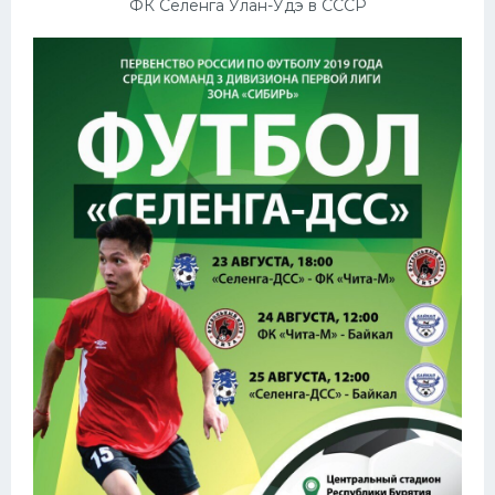
ФК Селенга Улан-Удэ в СССР