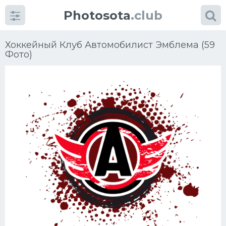
Photosota
.club
Хоккейный Клуб Автомобилист Эмблема (59
Фото)
Категории
Фото
Еще картинки...
Футбол
Баскетбол
Хоккей
Велогонки