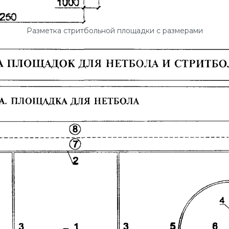
Разметка стритбольной площадки с размерами