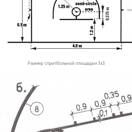
Размер стритбольной площадки 3х3