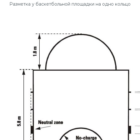
Разметка у баскетбольной площадки на одно кольцо