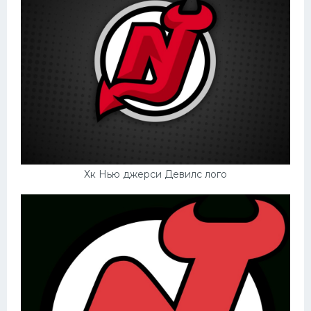
Хк Нью джерси Девилс лого