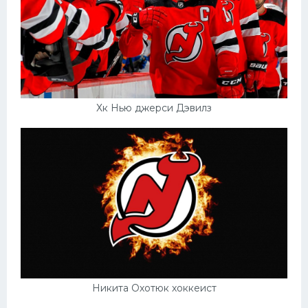
Хк Нью джерси Дэвилз
Никита Охотюк хоккеист