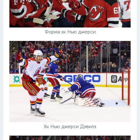
Форма хк Нью джерси
Хк Нью джерси Дэвилз