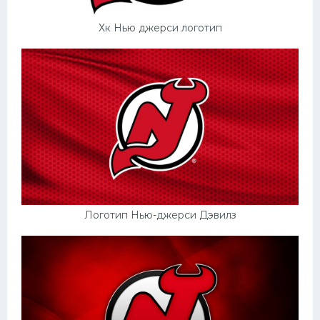
Хк Нью джерси логотип
Логотип Нью-джерси Дэвилз