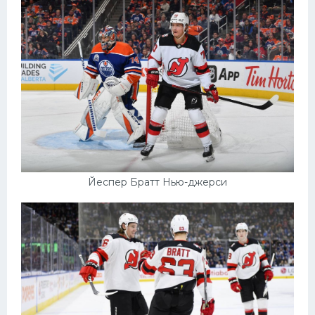
Йеспер Братт Нью-джерси