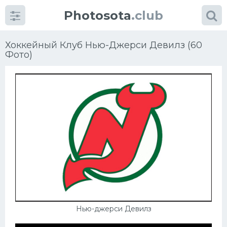
Photosota
.club
Хоккейный Клуб Нью-Джерси Девилз (60
Фото)
Категории
Фото
Еще картинки...
Футбол
Баскетбол
Хоккей
Нью-джерси Девилз
Велогонки