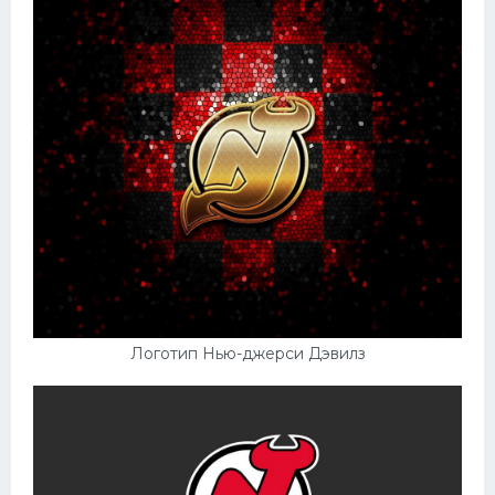
Логотип Нью-джерси Дэвилз