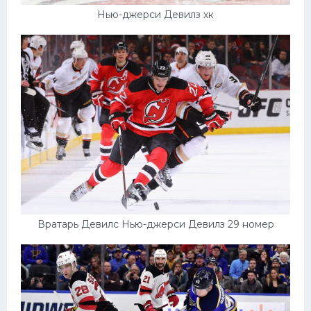
Нью-джерси Девилз хк
Вратарь Девилс Нью-джерси Девилз 29 номер