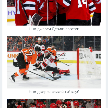
Нью-джерси Девилз логотип
Нью джерси хоккейный клуб