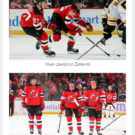
Нью-джерси Девилз