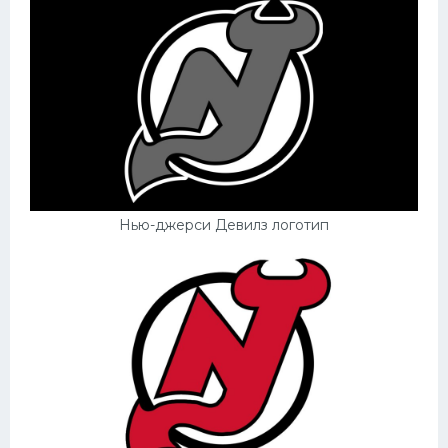
Конькобежный спорт
Тренажеры
Интерьер квартиры
Нью-джерси Девилз логотип