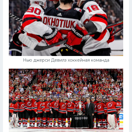
Нью джерси Девилз хоккейная команда