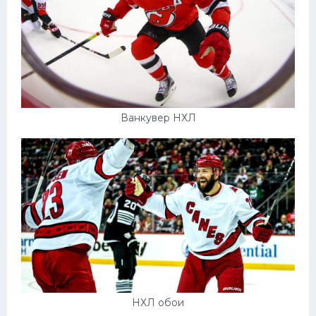
Ванкувер НХЛ
НХЛ обои