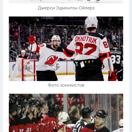
Джерси Эдмонтон Ойлерз
Фото хоккеистов