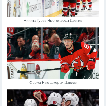
Никита Гусев Нью джерси Девилз
Форма Нью джерси Дэвилз