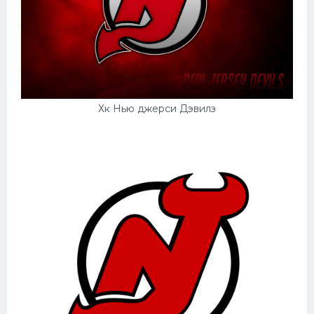
Хк Нью джерси Дэвилз