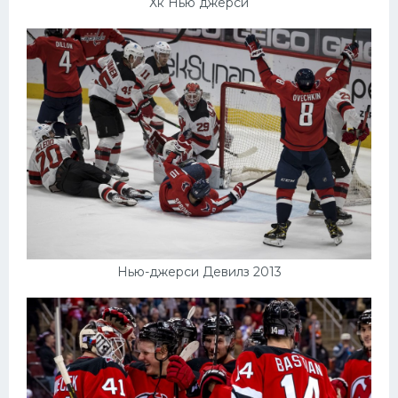
Хк Нью джерси
Нью-джерси Девилз 2013