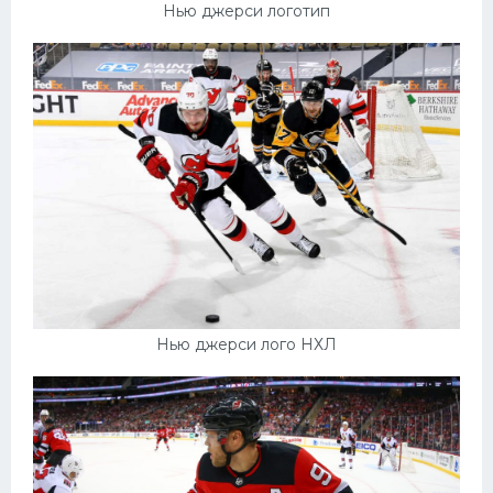
Нью джерси логотип
Нью джерси лого НХЛ