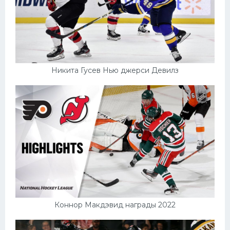
Никита Гусев Нью джерси Девилз
Коннор Макдэвид награды 2022