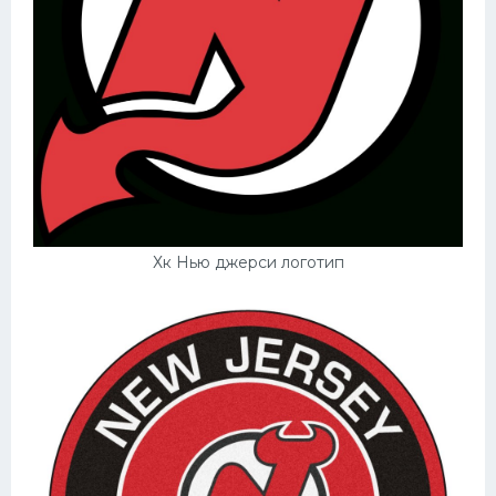
Хк Нью джерси логотип