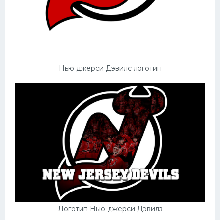
Нью джерси Дэвилс логотип
Логотип Нью-джерси Дэвилз