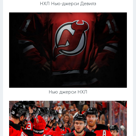
НХЛ Нью-джерси Девилз
Нью джерси НХЛ