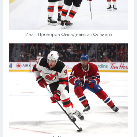
Иван Проворов Филадельфия Флайерз