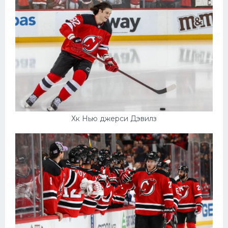
Хк Нью джерси Дэвилз