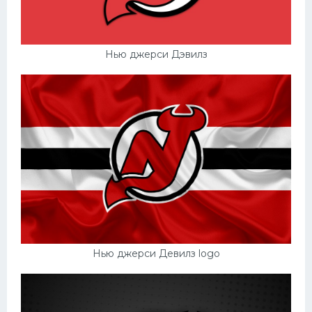
Нью джерси Дэвилз
Нью джерси Девилз logo