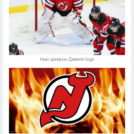
Нью джерси Девилз logo