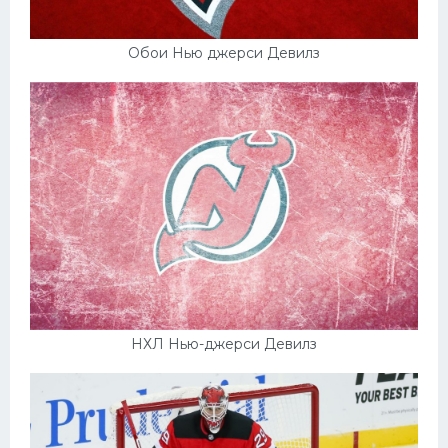
Обои Нью джерси Девилз
НХЛ Нью-джерси Девилз