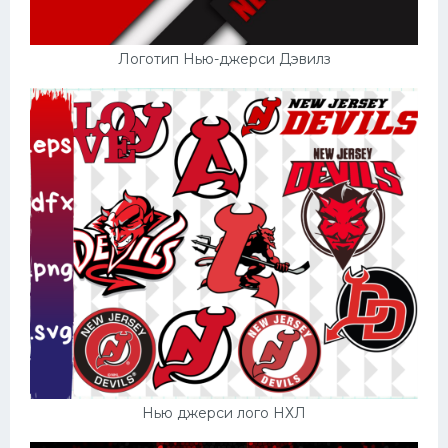
Логотип Нью-джерси Дэвилз
Нью джерси лого НХЛ