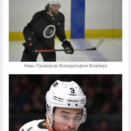
Иван Проворов Филадельфия Флайерз