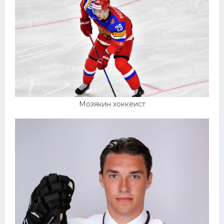
Мозякин хоккеист