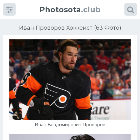
Photosota
.club
Иван Проворов Хоккеист (63 Фото)
Категории
Фото
Еще картинки...
Футбол
Баскетбол
Иван Владимирович Проворов
Хоккей
Велогонки