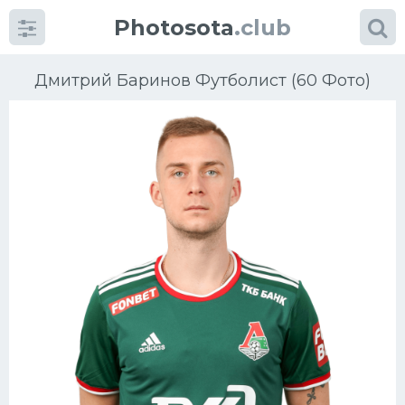
Photosota
.club
Дмитрий Баринов Футболист (60 Фото)
Категории
Фото
Еще картинки...
Футбол
Баскетбол
Хоккей
Велогонки