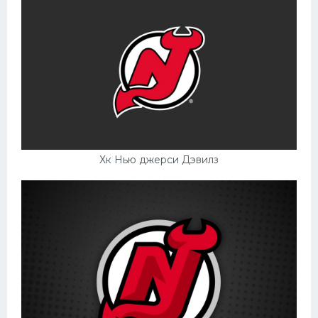
Хк Нью джерси Дэвилз