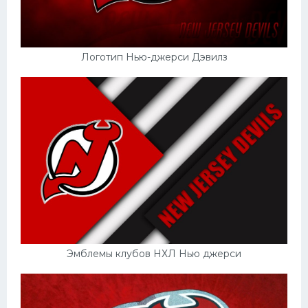
Логотип Нью-джерси Дэвилз
Эмблемы клубов НХЛ Нью джерси