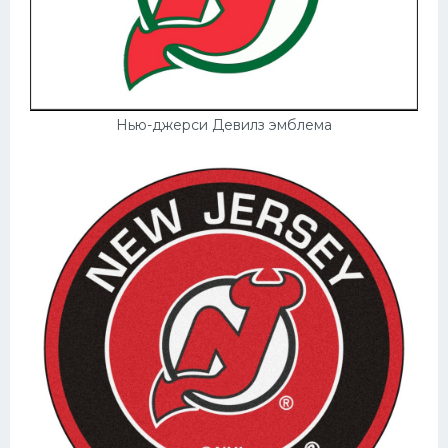
Нью-джерси Девилз эмблема