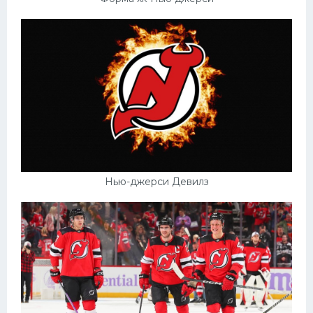
Нью-джерси Девилз