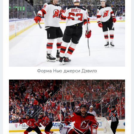
Форма Нью джерси Дэвилз