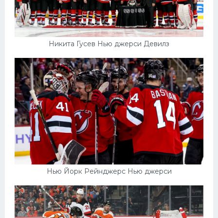
Никита Гусев Нью джерси Девилз
Нью Йорк Рейнджерс Нью джерси