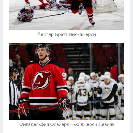
Йеспер Братт Нью-джерси
Филадельфия Флайерз Нью джерси Девилз