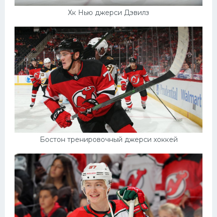
Хк Нью джерси Дэвилз
Бостон тренировочный джерси хоккей