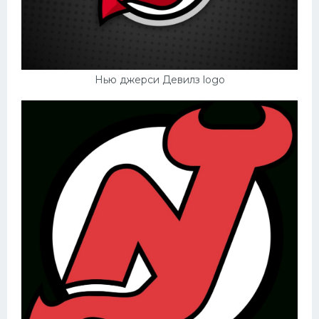
Нью джерси Девилз logo