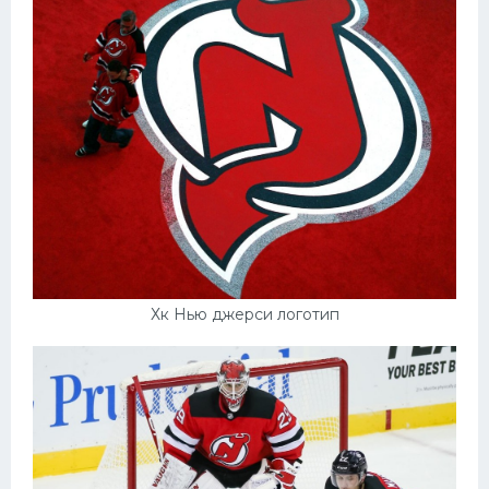
Хк Нью джерси логотип