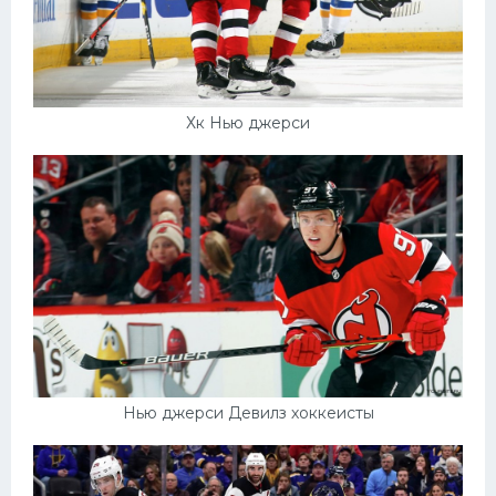
Хк Нью джерси
Нью джерси Девилз хоккеисты