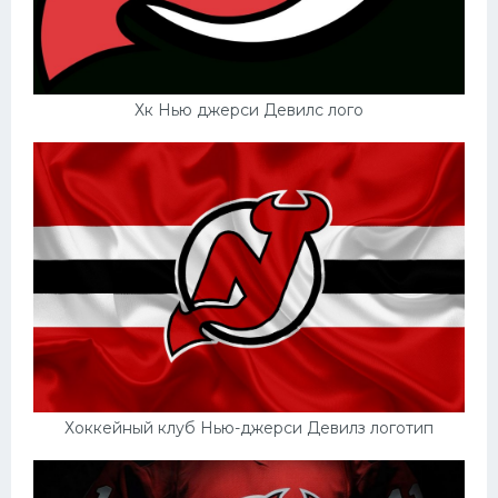
Хк Нью джерси Девилс лого
Хоккейный клуб Нью-джерси Девилз логотип