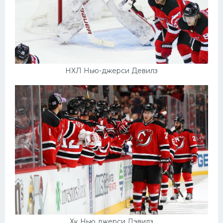
НХЛ Нью-джерси Девилз
Хк Нью джерси Дэвилз