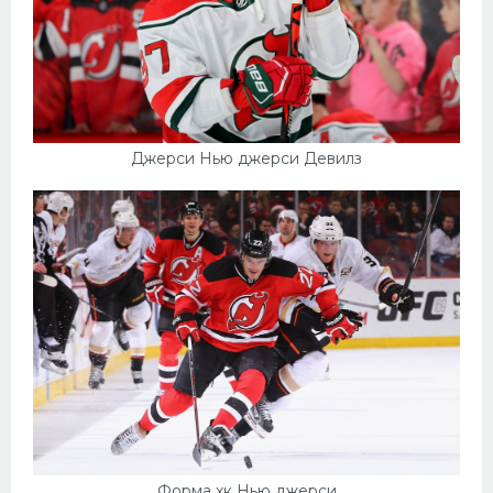
Джерси Нью джерси Девилз
Форма хк Нью джерси