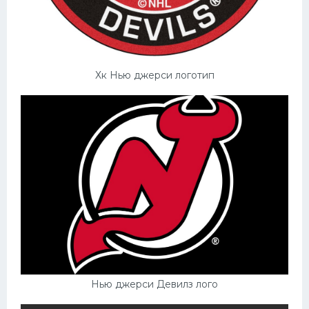
Хк Нью джерси логотип
Нью джерси Девилз лого