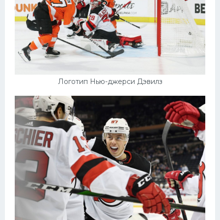
Логотип Нью-джерси Дэвилз