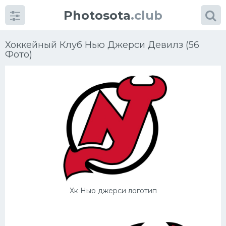
Photosota
.club
Хоккейный Клуб Нью Джерси Девилз (56
Фото)
Категории
Фото
Еще картинки...
Футбол
Баскетбол
Хк Нью джерси логотип
Хоккей
Велогонки