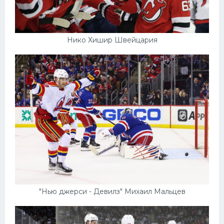
Нико Хишир Швейцария
"Нью джерси - Девилз" Михаил Мальцев