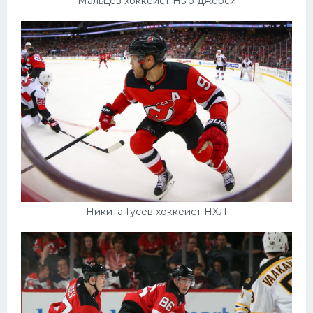
Мальцев хоккеист Нью джерси
Никита Гусев хоккеист НХЛ