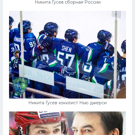
Никита Гусев сборная России
Никита Гусев хоккеист Нью джерси