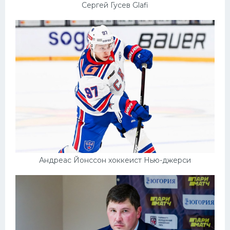
Сергей Гусев Glafi
Андреас Йонссон хоккеист Нью-джерси