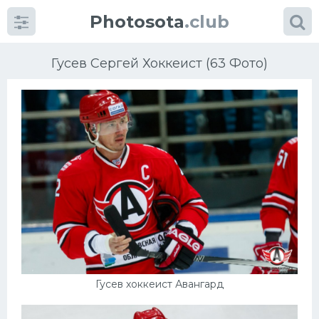
Photosota
.club
Гусев Сергей Хоккеист (63 Фото)
Категории
Фото
Еще картинки...
Футбол
Баскетбол
Гусев хоккеист Авангард
Хоккей
Велогонки