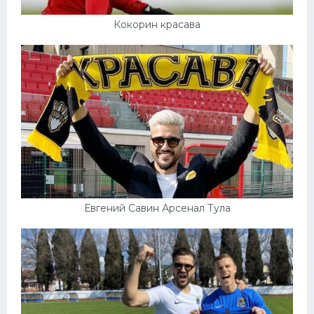
Кокорин красава
Евгений Савин Арсенал Тула