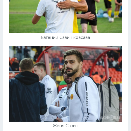
Евгений Савин красава
Женя Савин