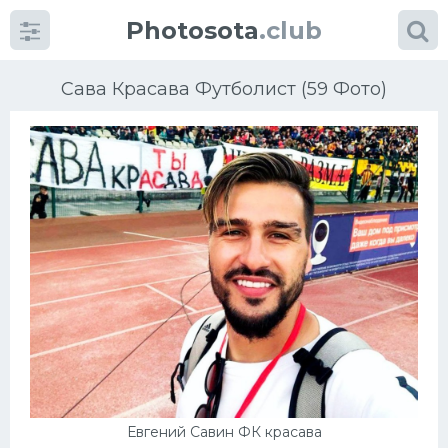
Photosota
.club
Сава Красава Футболист (59 Фото)
Категории
Фото
Еще картинки...
Футбол
Баскетбол
Хоккей
Евгений Савин ФК красава
Велогонки