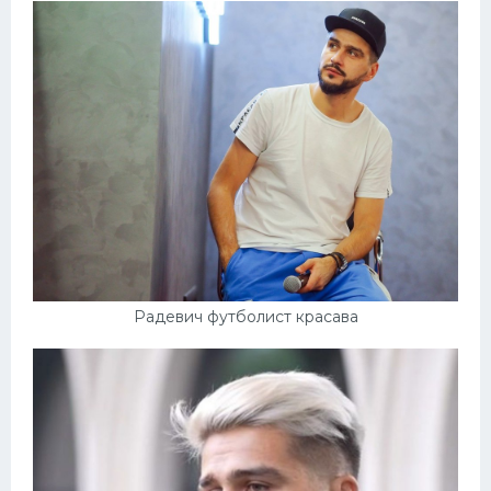
Радевич футболист красава