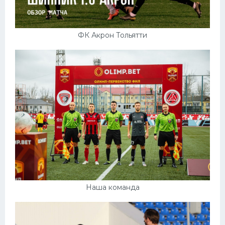
ФК Акрон Тольятти
Наша команда