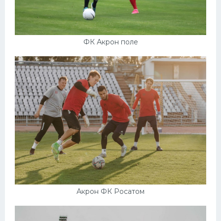
ФК Акрон поле
Акрон ФК Росатом