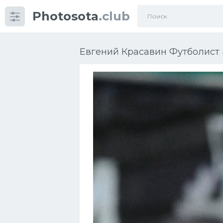
Photosota
.club
Категории
Фото
Евгений Красавин Футболист 
Еще картинки...
Футбол
Баскетбол
Хоккей
Велогонки
Конькобежный спорт
Тренажеры
Интерьер квартиры