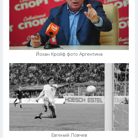
Йохан Кройф фото Аргентина
Евгений Ловчев