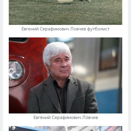
Евгений Серафимович Ловчев футболист
Евге́ний Серафи́мович Ло́вчев