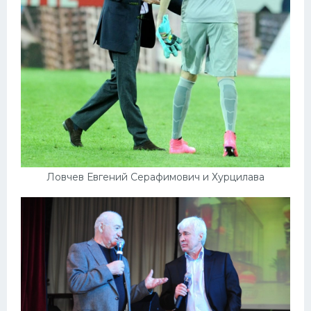
Ловчев Евгений Серафимович и Хурцилава