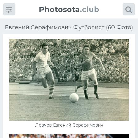
Photosota
.club
Евгений Серафимович Футболист (60 Фото)
Категории
Фото
Еще картинки...
Футбол
Баскетбол
Ловчев Евгений Серафимович
Хоккей
Велогонки