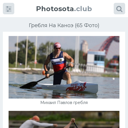
Photosota
.club
Гребля На Каноэ (65 Фото)
Категории
Фото
Еще картинки...
Футбол
Михаил Павлов гребля
Баскетбол
Хоккей
Велогонки