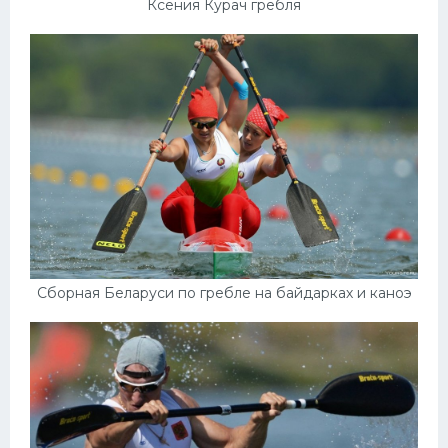
Ксения Курач гребля
Сборная Беларуси по гребле на байдарках и каноэ