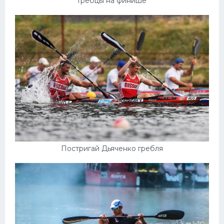
Гребцы на финише
Постригай Дьяченко гребля