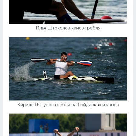
Илья Штоколов каноэ гребля
Кирилл Ляпунов гребля на байдарках и каноэ