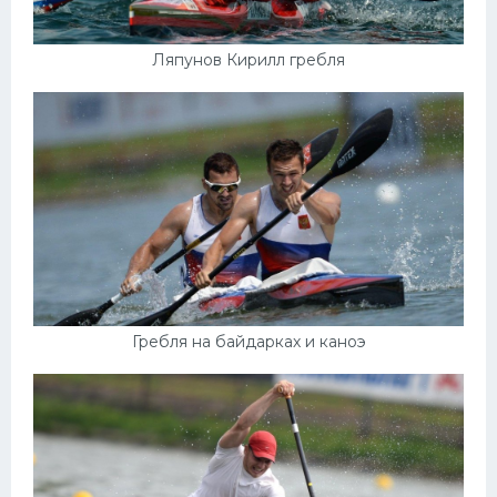
Ляпунов Кирилл гребля
Гребля на байдарках и каноэ