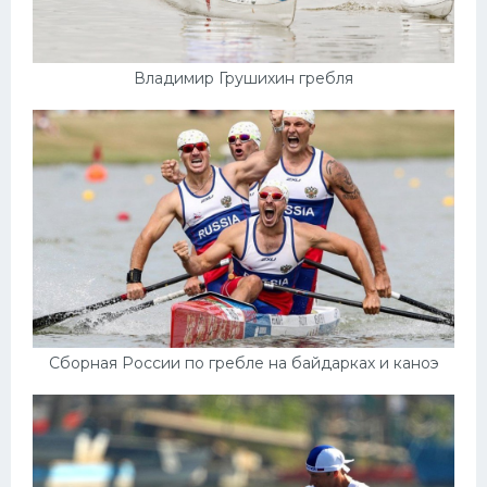
Владимир Грушихин гребля
Сборная России по гребле на байдарках и каноэ