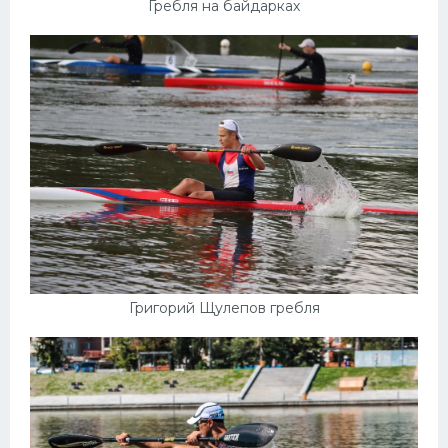
Гребля на байдарках
Григорий Щулепов гребля