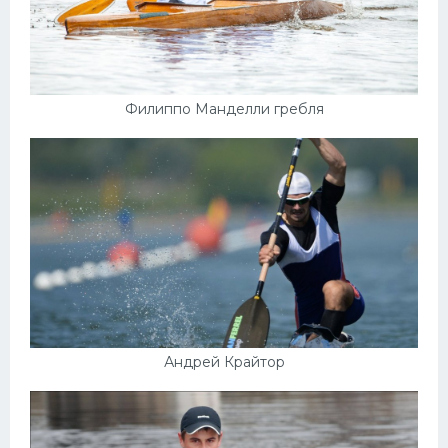
Филиппо Манделли гребля
Андрей Крайтор