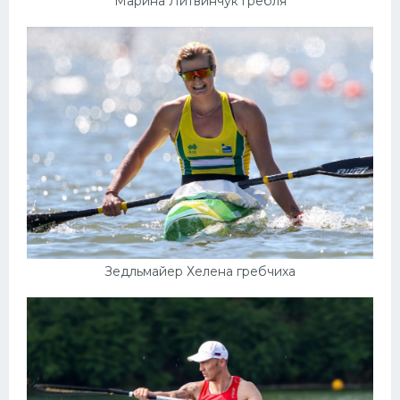
Марина Литвинчук гребля
Зедльмайер Хелена гребчиха