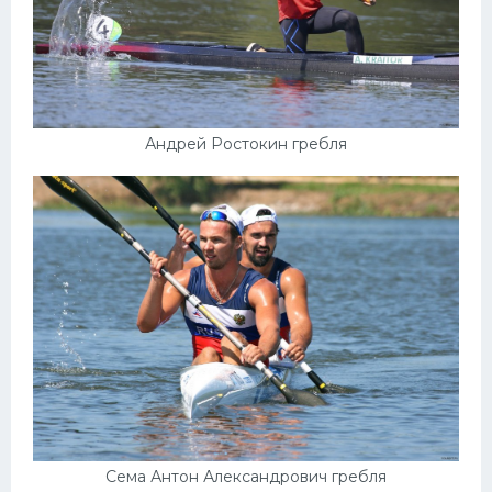
Андрей Ростокин гребля
Сема Антон Александрович гребля