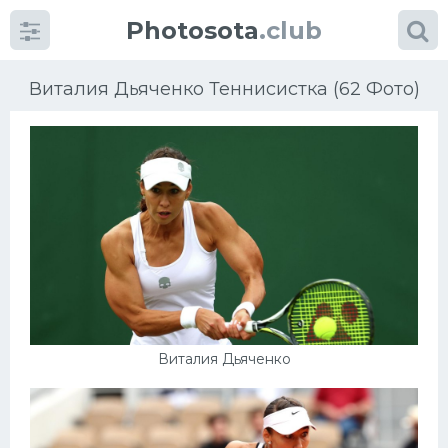
Photosota
.club
Виталия Дьяченко Теннисистка (62 Фото)
Категории
Фото
Еще картинки...
Футбол
Виталия Дьяченко
Баскетбол
Хоккей
Велогонки