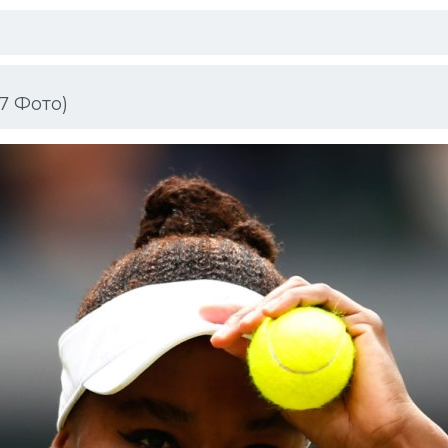
7 Фото)