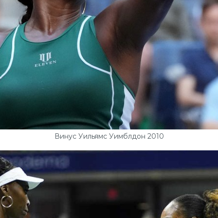
Винус Уильямс Уимблдон 2010