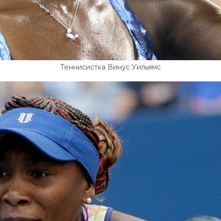
Теннисистка Винус Уильямс