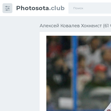
Photosota
.club
Категории
Фото
Алексей Ковалев Хоккеист (61
Еще картинки...
Футбол
Баскетбол
Хоккей
Велогонки
Конькобежный спорт
Тренажеры
Интерьер квартиры