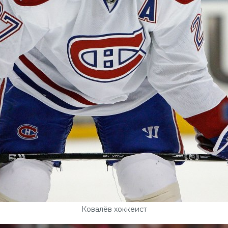
Ковалёв хоккеист