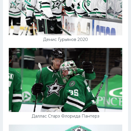
Денис Гурьянов 2020
Даллас Старз Флорида Пантерз