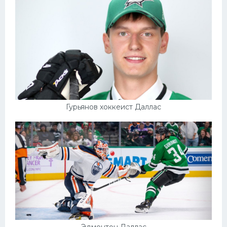
Гурьянов хоккеист Даллас