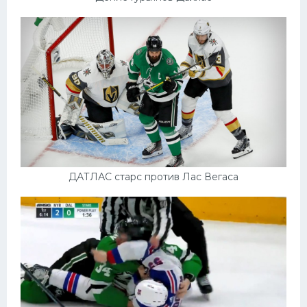
ДАТЛАС старс против Лас Вегаса