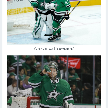
Александр Радулов 47