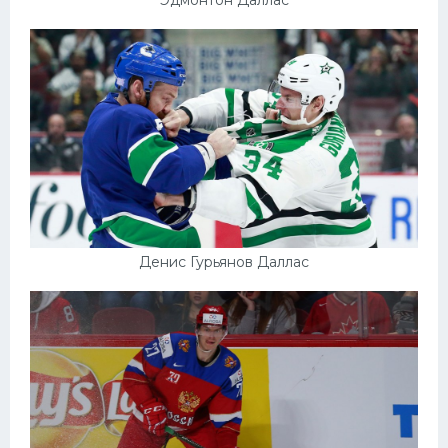
Эдмонтон Даллас
Денис Гурьянов Даллас