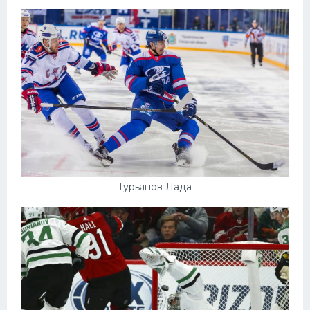
Гурьянов Лада