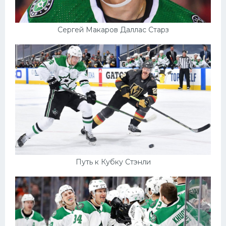
Сергей Макаров Даллас Старз
Путь к Кубку Стэнли