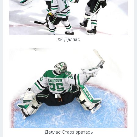
Хк Даллас
Даллас Старз вратарь