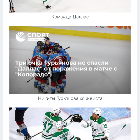
Команда Даллас
Никиты Гурьянова хоккеиста