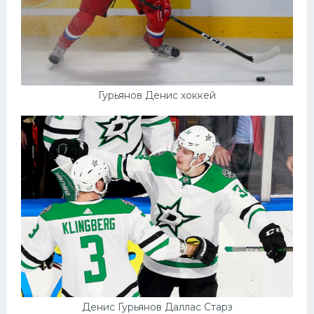
Гурьянов Денис хоккей
Денис Гурьянов Даллас Старз