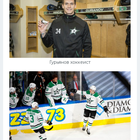
Гурьянов хоккеист