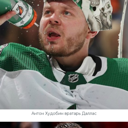
Антон Худобин вратарь Даллас