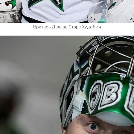
Вратарь Даллас Старз Худобин