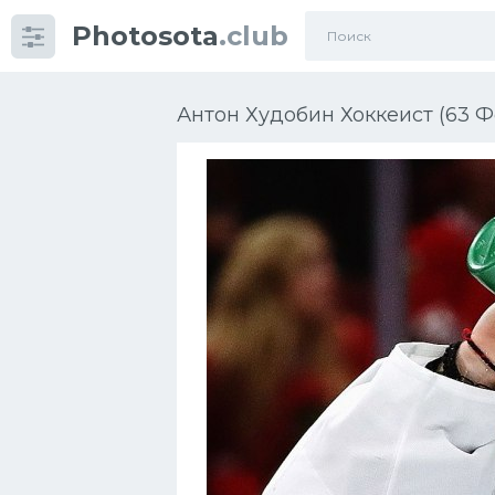
Photosota
.club
Категории
Фото
Антон Худобин Хоккеист (63 Ф
Еще картинки...
Футбол
Баскетбол
Хоккей
Велогонки
Конькобежный спорт
Тренажеры
Интерьер квартиры