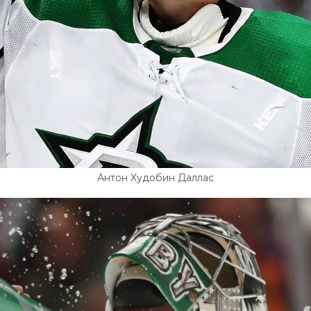
Антон Худобин Даллас