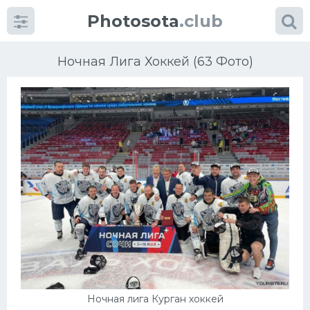
Photosota
.club
Ночная Лига Хоккей (63 Фото)
Категории
Фото
Еще картинки...
Футбол
Баскетбол
Хоккей
Ночная лига Курган хоккей
Велогонки