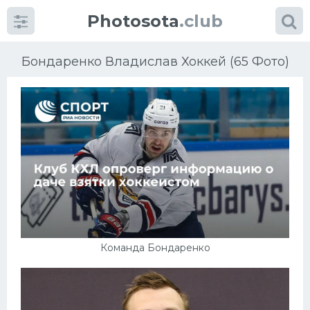
Photosota
.club
Бондаренко Владислав Хоккей (65 Фото)
Категории
Фото
Еще картинки...
Футбол
Команда Бондаренко
Баскетбол
Хоккей
Велогонки