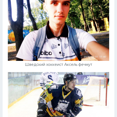
Шведский хоккеист Аксель фечмут