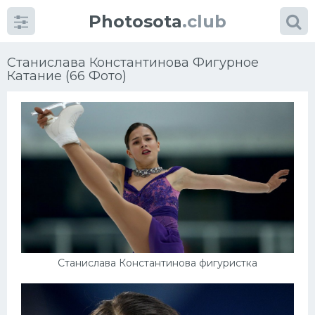
Photosota
.club
Станислава Константинова Фигурное
Катание (66 Фото)
Категории
Фото
Еще картинки...
Футбол
Станислава Константинова фигуристка
Баскетбол
Хоккей
Велогонки