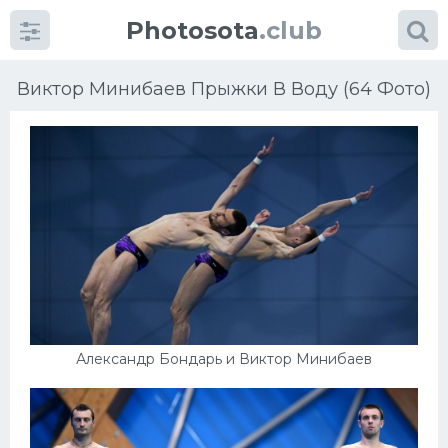
Photosota
.club
Виктор Минибаев Прыжки В Воду (64 Фото)
Категории
Фото
Еще картинки...
Футбол
Александр Бондарь и Виктор Минибаев
Баскетбол
Хоккей
Велогонки