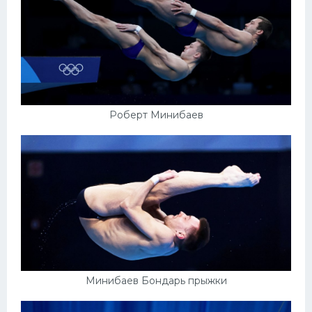
Роберт Минибаев
Минибаев Бондарь прыжки