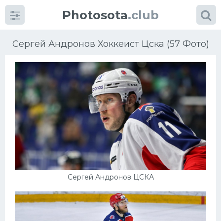
Photosota
.club
Сергей Андронов Хоккеист Цска (57 Фото)
Категории
Фото
Еще картинки...
Футбол
Сергей Андронов ЦСКА
Баскетбол
Хоккей
Велогонки