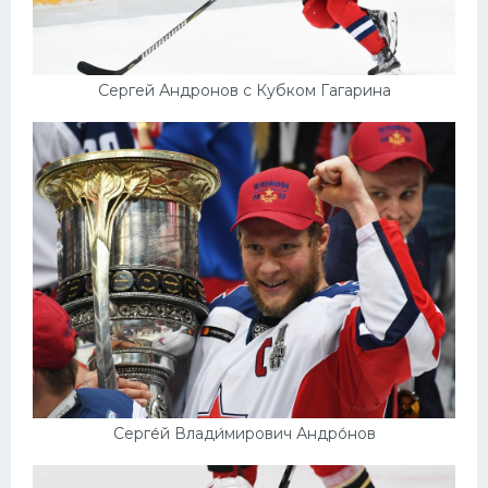
Сергей Андронов с Кубком Гагарина
Серге́й Влади́мирович Андро́нов