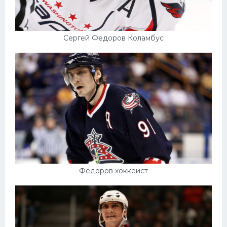
Сергей Федоров Коламбус
Федоров хоккеист