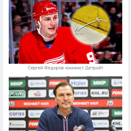
Сергей Фёдоров хоккеист Детройт