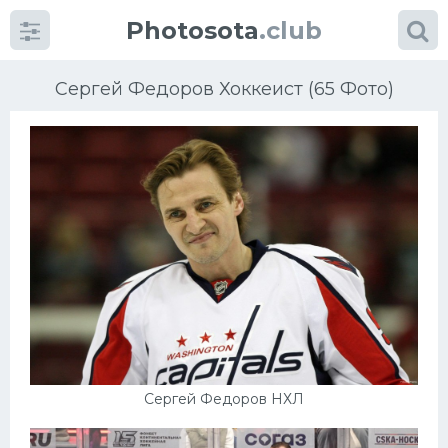
Photosota
.club
Сергей Федоров Хоккеист (65 Фото)
Категории
Фото
Еще картинки...
Футбол
Баскетбол
Сергей Федоров НХЛ
Хоккей
Велогонки