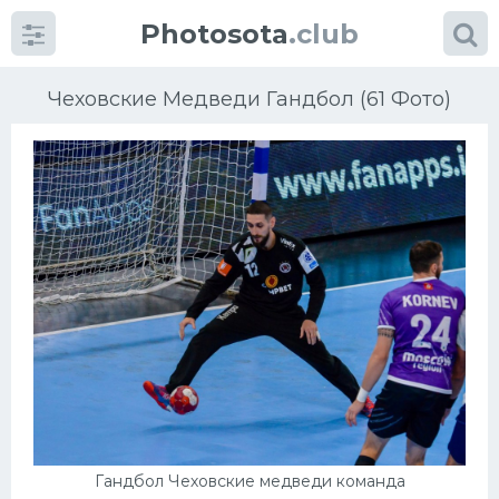
Photosota
.club
Чеховские Медведи Гандбол (61 Фото)
Категории
Фото
Еще картинки...
Футбол
Баскетбол
Хоккей
Гандбол Чеховские медведи команда
Велогонки