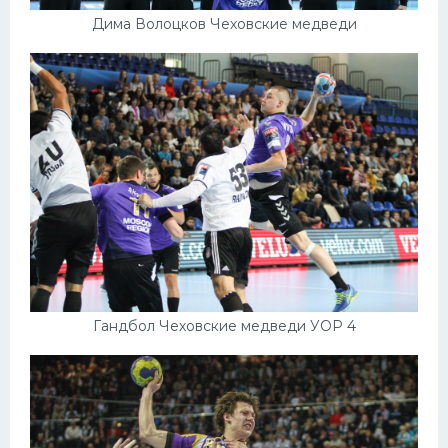
Дима Волоцков Чеховские медведи
Гандбол Чеховские медведи УОР 4