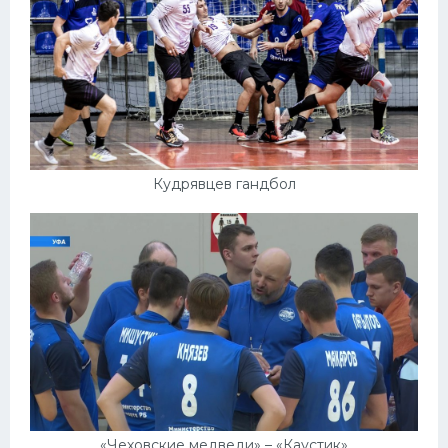
Кудрявцев гандбол
«Чеховские медведи» – «Каустик»