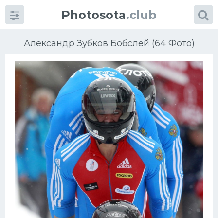
Photosota
.club
Александр Зубков Бобслей (64 Фото)
Категории
Фото
Еще картинки...
Футбол
Баскетбол
Хоккей
Велогонки