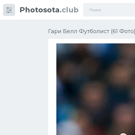
Photosota
.club
Категории
Фото
Гари Белл Футболист (61 Фото
Еще картинки...
Футбол
Баскетбол
Хоккей
Велогонки
Конькобежный спорт
Тренажеры
Интерьер квартиры