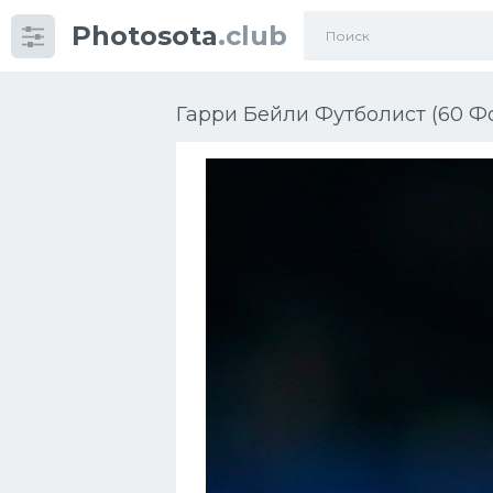
Photosota
.club
Категории
Фото
Гарри Бейли Футболист (60 Ф
Еще картинки...
Футбол
Баскетбол
Хоккей
Велогонки
Конькобежный спорт
Тренажеры
Интерьер квартиры