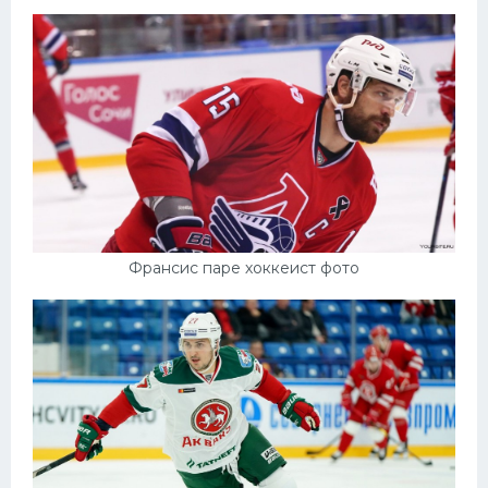
Франсис паре хоккеист фото