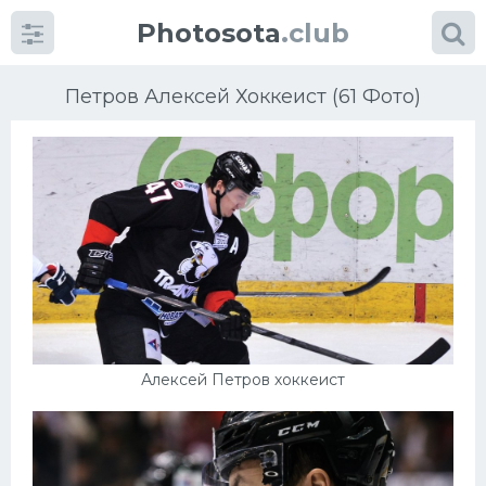
Photosota
.club
Петров Алексей Хоккеист (61 Фото)
Категории
Фото
Еще картинки...
Футбол
Алексей Петров хоккеист
Баскетбол
Хоккей
Велогонки