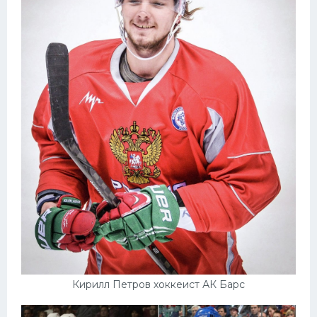
Кирилл Петров хоккеист АК Барс