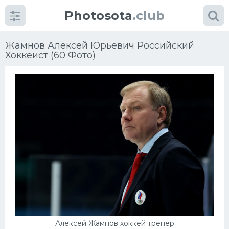
Photosota
.club
Жамнов Алексей Юрьевич Российский
Хоккеист (60 Фото)
Категории
Фото
Еще картинки...
Футбол
Баскетбол
Хоккей
Алексей Жамнов хоккей тренер
Велогонки