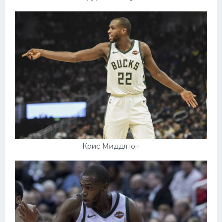
Крис Миддлтон