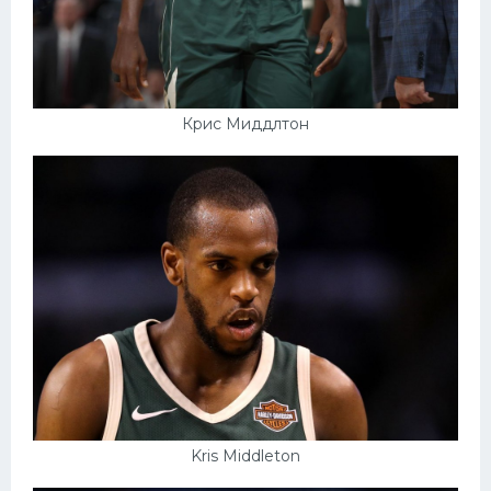
Крис Миддлтон
Kris Middleton