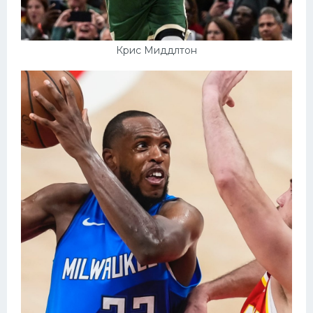
Крис Миддлтон