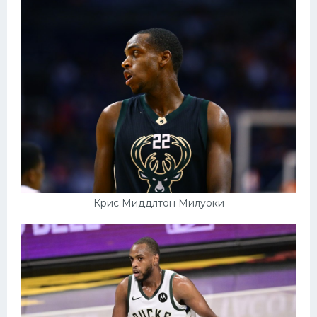
Крис Миддлтон Милуоки