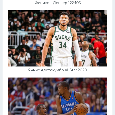
Финикс – Денвер 122:105
Яннис Адетокумбо all Star 2020