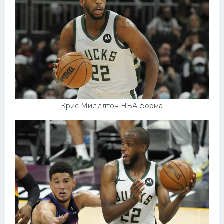
Крис Миддлтон НБА форма