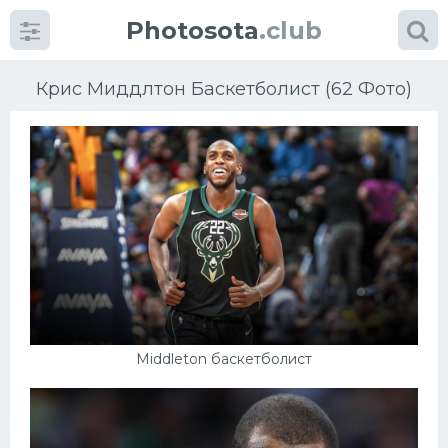
Photosota
.club
Крис Миддлтон Баскетболист (62 Фото)
Категории
Фото
Еще картинки...
Футбол
Middleton баскетболист
Баскетбол
Хоккей
Велогонки