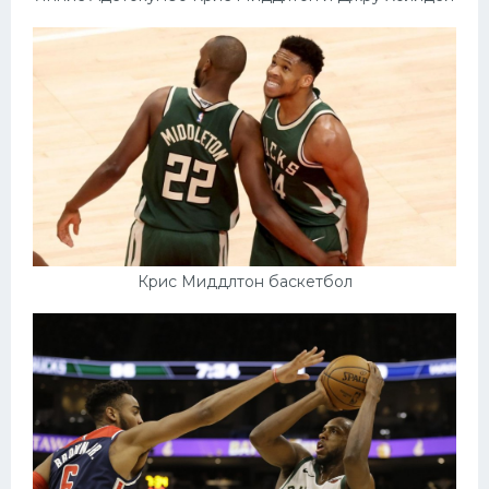
Крис Миддлтон баскетбол