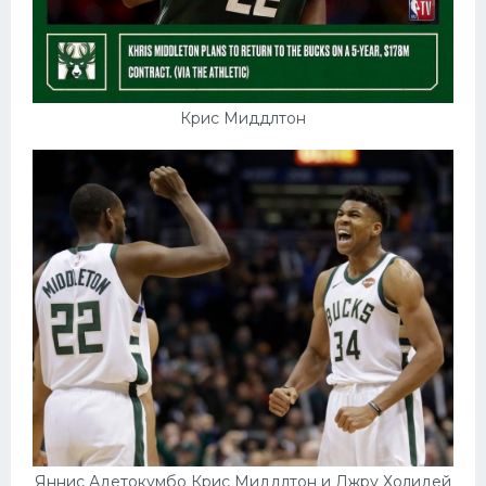
Крис Миддлтон
Яннис Адетокумбо Крис Миддлтон и Джру Холидей