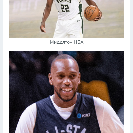
Миддлтон НБА