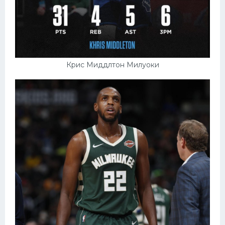
Крис Миддлтон Милуоки