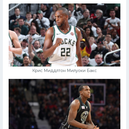
Крис Миддлтон Милуоки Бакс