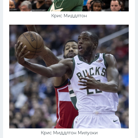
Крис Миддлтон
Крис Миддлтон Милуоки