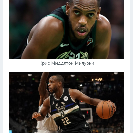
Конькобежный спорт
Тренажеры
Интерьер квартиры
Крис Миддлтон Милуоки