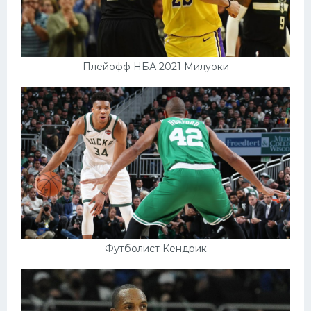
Плейофф НБА 2021 Милуоки
Футболист Кендрик