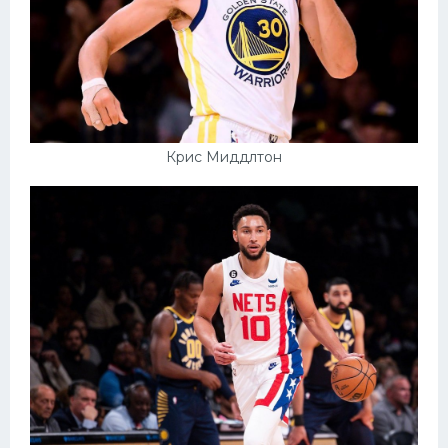
Крис Миддлтон