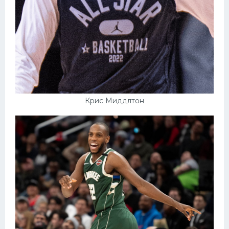
Крис Миддлтон