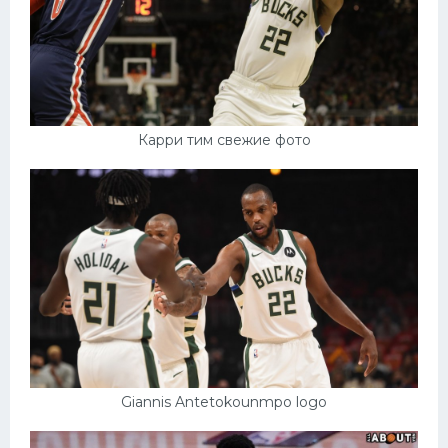
Карри тим свежие фото
Giannis Antetokounmpo logo