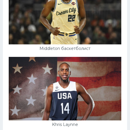
Middleton баскетболист
Khris Laynne