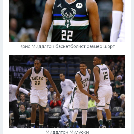
Крис Миддлтон баскетболист размер шорт
Миддлтон Милуоки