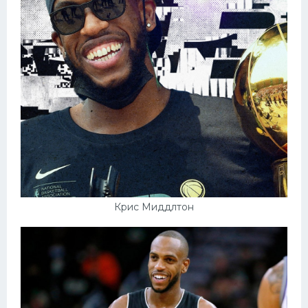
Крис Миддлтон