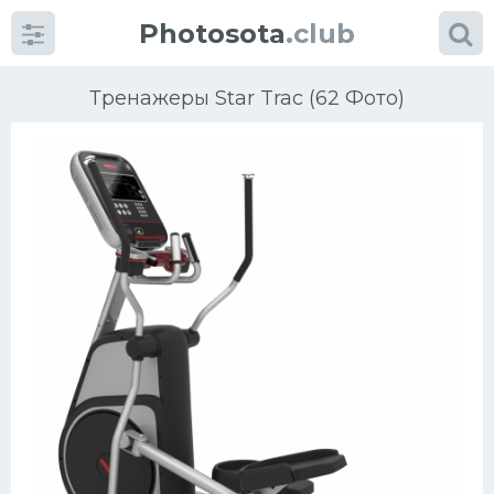
Photosota
.club
Тренажеры Star Trac (62 Фото)
Категории
Фото
Еще картинки...
Футбол
Баскетбол
Хоккей
Велогонки