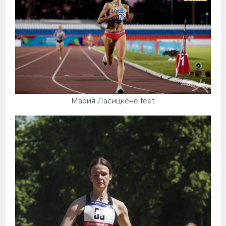
Мария Ласицкене feet