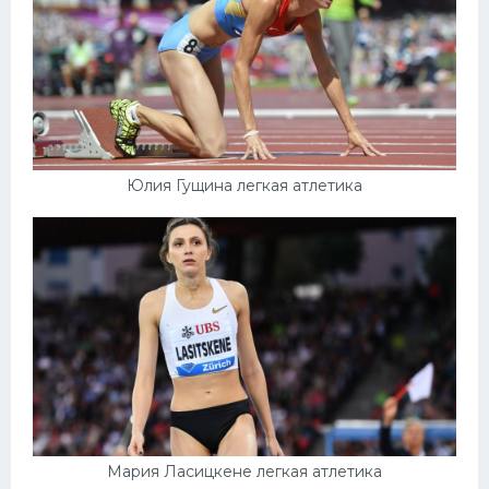
Юлия Гущина легкая атлетика
Мария Ласицкене легкая атлетика