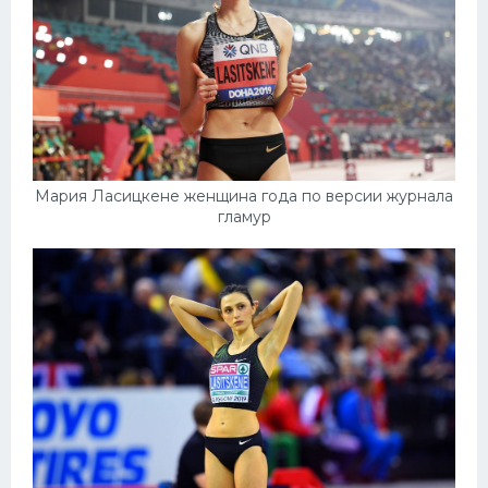
Мария Ласицкене женщина года по версии журнала
гламур