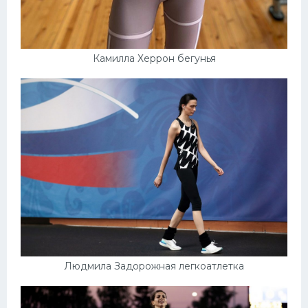
Камилла Херрон бегунья
Людмила Задорожная легкоатлетка