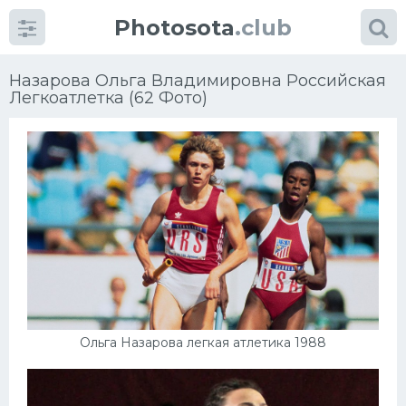
Photosota
.club
Назарова Ольга Владимировна Российская
Легкоатлетка (62 Фото)
Категории
Фото
Еще картинки...
Футбол
Баскетбол
Ольга Назарова легкая атлетика 1988
Хоккей
Велогонки