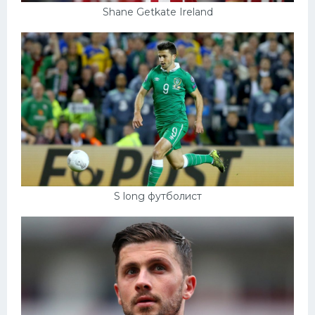
Shane Getkate Ireland
S long футболист