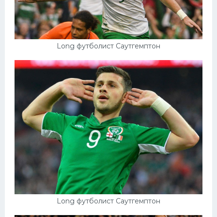
Long футболист Саутгемптон
Long футболист Саутгемптон