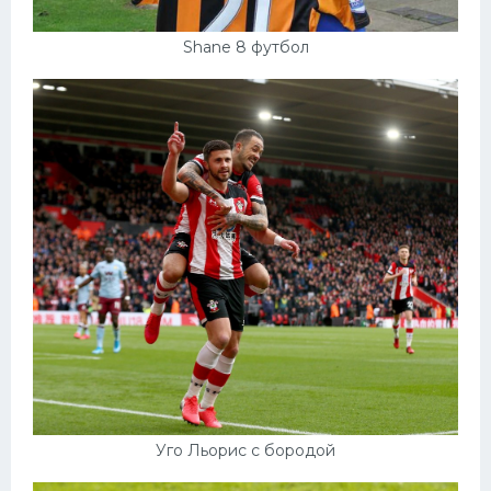
Shane 8 футбол
Уго Льорис с бородой