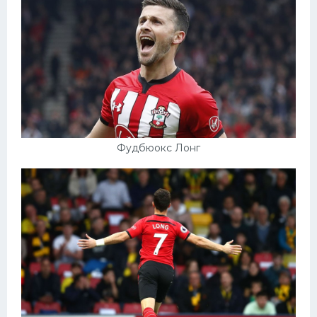
Фудбюокс Лонг