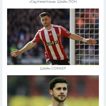
«Саутгемптона» Шейн ЛОН
Шейн СОККЕР