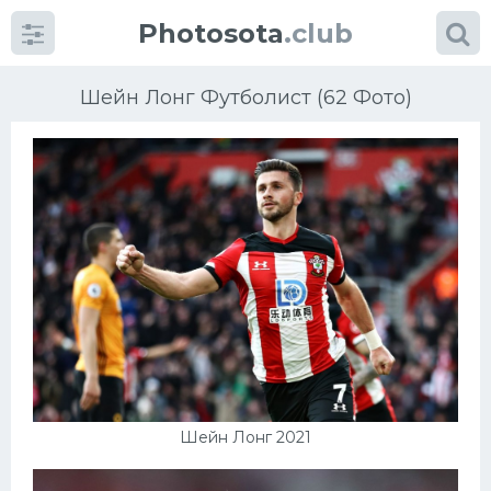
Photosota
.club
Шейн Лонг Футболист (62 Фото)
Категории
Фото
Еще картинки...
Футбол
Баскетбол
Шейн Лонг 2021
Хоккей
Велогонки