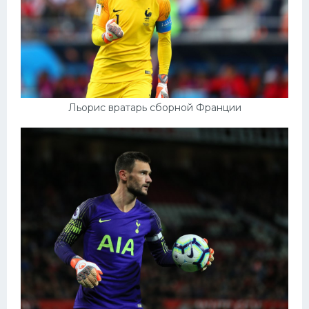
Льорис вратарь сборной Франции