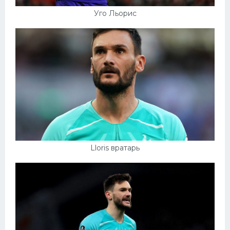
Уго Льорис
Lloris вратарь