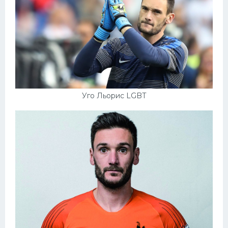
Уго Льорис LGBT