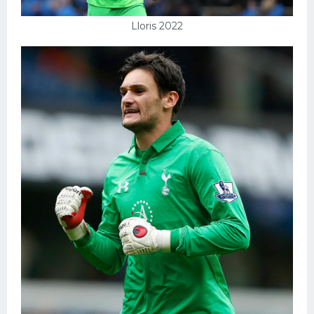
Lloris 2022