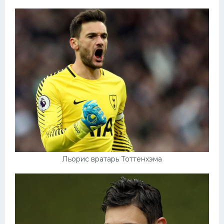
Льорис вратарь Тоттенхэма