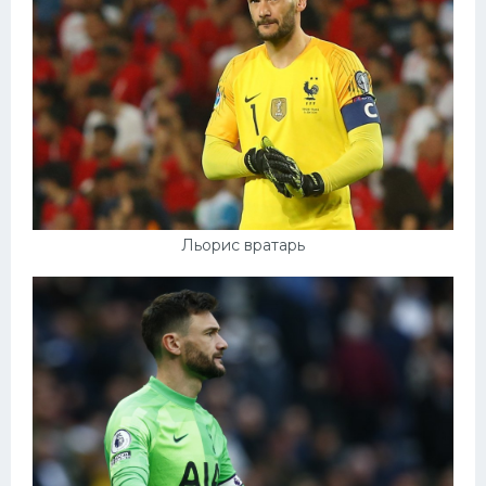
Льорис вратарь