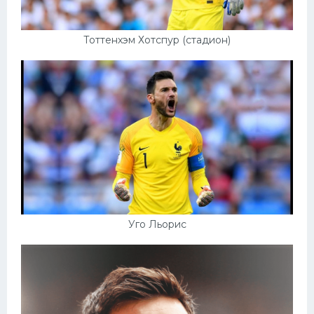
Тоттенхэм Хотспур (стадион)
Уго Льорис