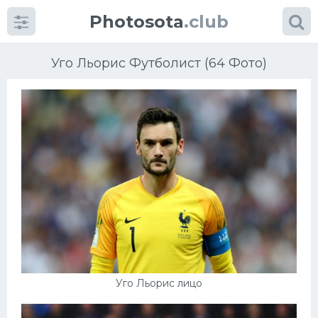
Photosota
.club
Уго Льорис Футболист (64 Фото)
Категории
Фото
Еще картинки...
Футбол
Баскетбол
Уго Льорис лицо
Хоккей
Велогонки