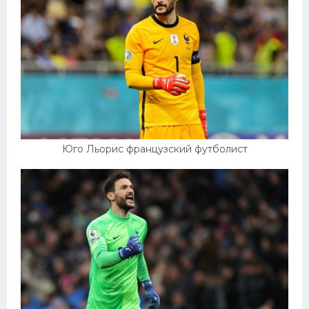
Юго Льорис французский футболист