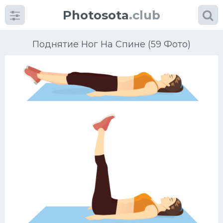
Photosota
.club
Поднятие Ног На Спине (59 Фото)
Категории
Фото
Еще картинки...
Футбол
Баскетбол
Хоккей
Велогонки