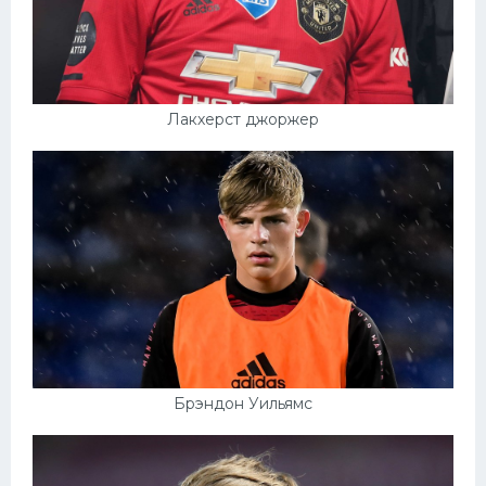
Лакхерст джоржер
Брэндон Уильямс