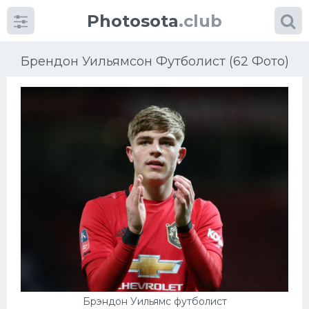
Photosota
.club
Брендон Уильямсон Футболист (62 Фото)
Категории
Фото
Еще картинки...
Футбол
Баскетбол
Хоккей
Брэндон Уильямс футболист
Велогонки