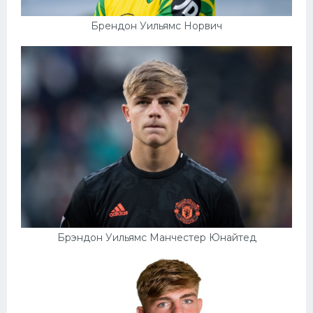
Брендон Уильямс Норвич
Брэндон Уильямс Манчестер Юнайтед