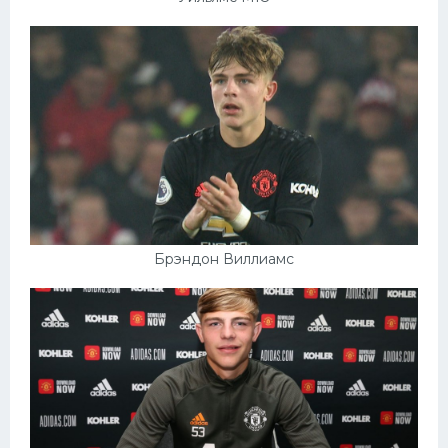
Брэндон Виллиамс