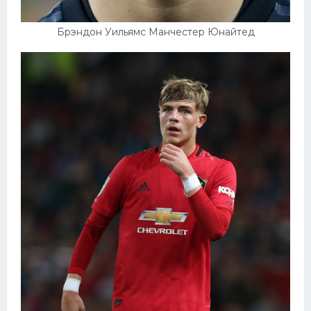
Брэндон Уильямс Манчестер Юнайтед