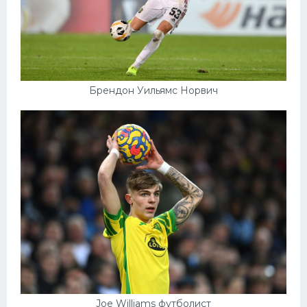
Брендон Уильямс Норвич
Joe Williams футболист