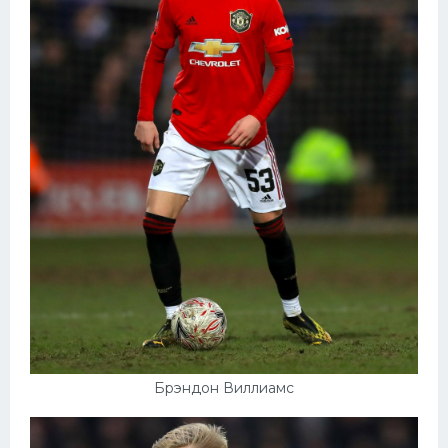
Брэндон Виллиамс