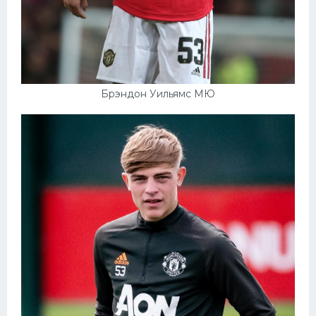
Брэндон Уильямс МЮ