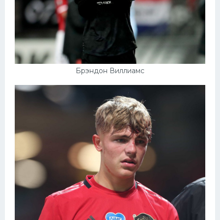
Брэндон Виллиамс