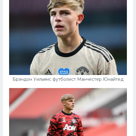
Брэндон Уильямс футболист Манчестер Юнайтед