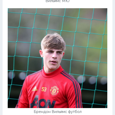
Вильямс МЮ
Брендон Вильямс футбол