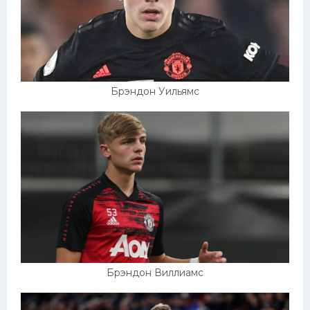
Брэндон Уильямс
Брэндон Виллиамс