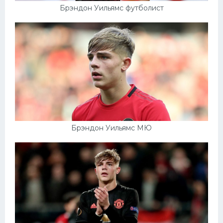
Брэндон Уильямс футболист
Брэндон Уильямс МЮ