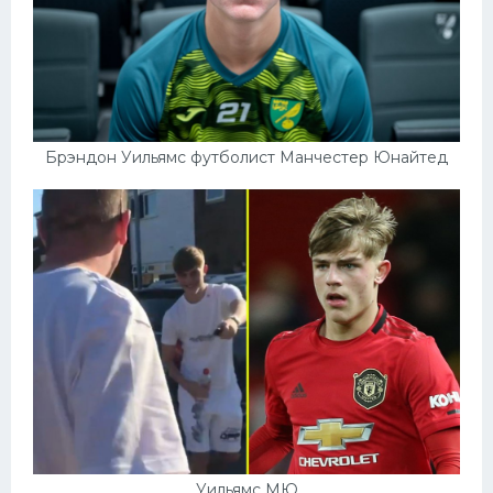
Брэндон Уильямс футболист Манчестер Юнайтед
Уильямс МЮ