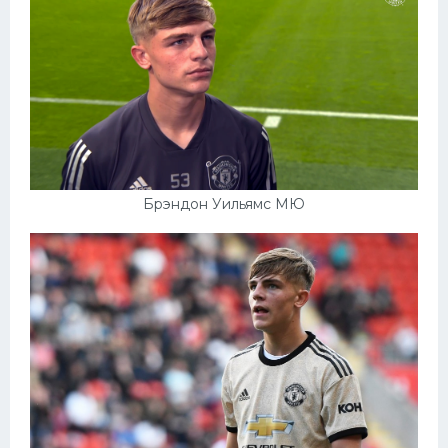
Брэндон Уильямс МЮ