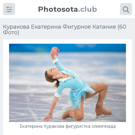
Photosota
.club
Куракова Екатерина Фигурное Катание (60
Фото)
Категории
Фото
Еще картинки...
Футбол
Баскетбол
Хоккей
Екатерина Куракова фигуристка олимпиада
Велогонки