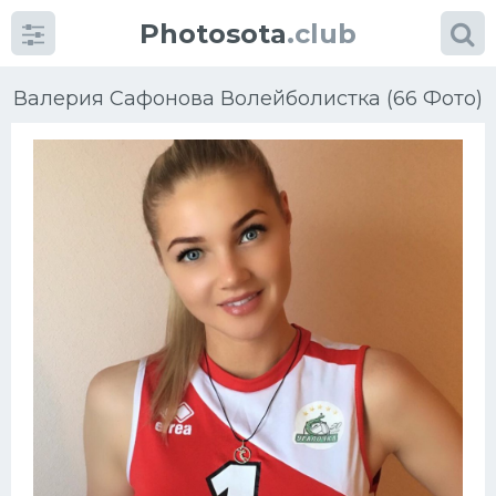
Photosota
.club
Валерия Сафонова Волейболистка (66 Фото)
Категории
Фото
Еще картинки...
Футбол
Баскетбол
Хоккей
Велогонки