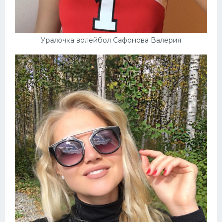
Конькобежный спорт
Тренажеры
Уралочка волейбол Сафонова Валерия
Интерьер квартиры