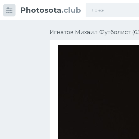
Photosota
.club
Категории
Фото
Игнатов Михаил Футболист (6
Еще картинки...
Футбол
Баскетбол
Хоккей
Велогонки
Конькобежный спорт
Тренажеры
Интерьер квартиры