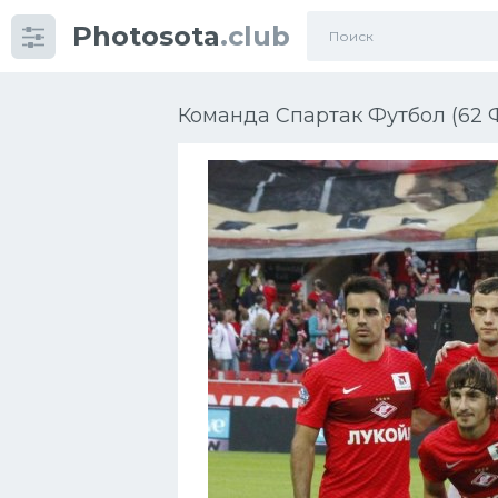
Photosota
.club
Категории
Фото
Команда Спартак Футбол (62 
Еще картинки...
Футбол
Баскетбол
Хоккей
Велогонки
Конькобежный спорт
Тренажеры
Интерьер квартиры